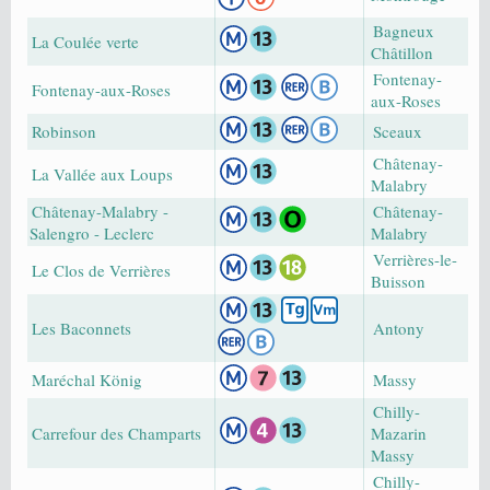
Bagneux
La Coulée verte
Châtillon
Fontenay-
Fontenay-aux-Roses
aux-Roses
Robinson
Sceaux
Châtenay-
La Vallée aux Loups
Malabry
Châtenay-Malabry -
Châtenay-
Salengro - Leclerc
Malabry
Verrières-le-
Le Clos de Verrières
Buisson
Les Baconnets
Antony
Maréchal König
Massy
Chilly-
Carrefour des Champarts
Mazarin
Massy
Chilly-