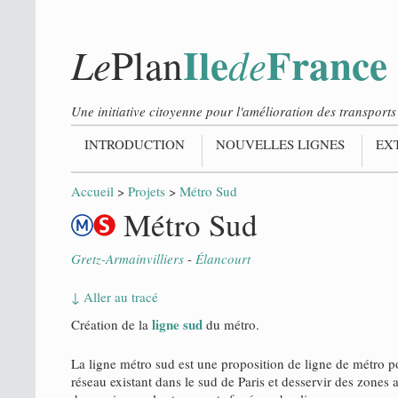
Ile
France
Le
de
Plan
Une initiative citoyenne pour l'amélioration des transpor
INTRODUCTION
NOUVELLES LIGNES
EX
Accueil
>
Projets
>
Métro Sud
Métro Sud
Gretz-Armainvilliers
-
Élancourt
↓ Aller au tracé
ligne sud
Création de la
du métro.
La ligne métro sud est une proposition de ligne de métro p
réseau existant dans le sud de Paris et desservir des zones