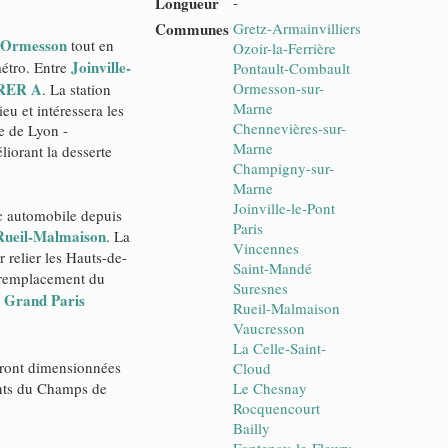
Longueur
-
Communes
Gretz-Armainvilliers
Ormesson
tout en
Ozoir-la-Ferrière
Joinville-
métro. Entre
Pontault-Combault
RER A
Ormesson-sur-
. La station
Marne
eu et intéressera les
Chennevières-sur-
re de Lyon -
Marne
liorant la desserte
Champigny-sur-
Marne
Joinville-le-Pont
ic automobile depuis
Paris
Rueil-Malmaison
. La
Vincennes
r relier les Hauts-de-
Saint-Mandé
remplacement du
Suresnes
Grand Paris
e
Rueil-Malmaison
Vaucresson
La Celle-Saint-
ront dimensionnées
Cloud
ents du Champs de
Le Chesnay
Rocquencourt
Bailly