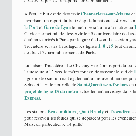
desservies par les transports ferrés en banlieue.
Chennevières-sur-Marne
À l'est, le but est de desservir
et
favorisant un report du trafic depuis la nationale 4 vers le 
le-Pont
Gare de Lyon
et
le métro serait une alternative au
Cuvier permettrait de desservir le pôle universitaire de Jussi
étudiants arrivés à Paris par la gare de Lyon. La section ga
1
8
9
Trocadéro servira à soulager les lignes
,
et
tout en amé
des 6e et 7e arrondissements de Paris.
La liaison Trocadéro - Le Chesnay vise à un report du traf
l'autoroute A13 vers le métro tout en desservant le sud de
ligne métro sud offrirait également un nouvel itinéraire pou
Saint-Quentin-en-Yvelines
Seine et la ville nouvelle de
en 
projet de ligne 18 du métro
actuellement envisagé dans l
Express
.
École militaire
Quai Branly
Trocadéro
Les stations
,
et
se
pour recevoir les foules qui se déplacent pour les évènem
Mars, en particulier le 14 juillet.