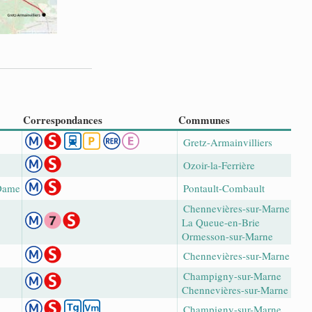
Correspondances
Communes
Gretz-Armainvilliers
Ozoir-la-Ferrière
-Dame
Pontault-Combault
Chennevières-sur-Marne
La Queue-en-Brie
Ormesson-sur-Marne
Chennevières-sur-Marne
Champigny-sur-Marne
Chennevières-sur-Marne
Champigny-sur-Marne