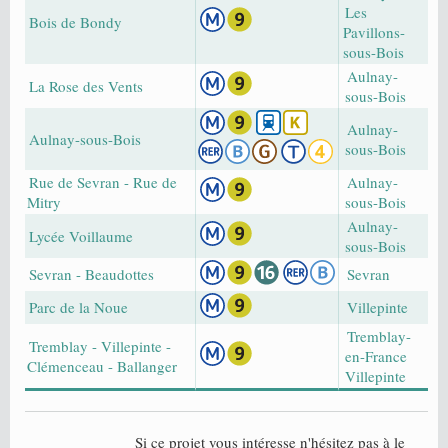
Les
Bois de Bondy
Pavillons-
sous-Bois
Aulnay-
La Rose des Vents
sous-Bois
Aulnay-
Aulnay-sous-Bois
sous-Bois
Rue de Sevran - Rue de
Aulnay-
Mitry
sous-Bois
Aulnay-
Lycée Voillaume
sous-Bois
Sevran - Beaudottes
Sevran
Parc de la Noue
Villepinte
Tremblay-
Tremblay - Villepinte -
en-France
Clémenceau - Ballanger
Villepinte
Si ce projet vous intéresse n'hésitez pas à le