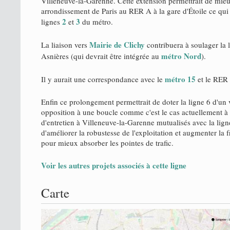
Villeneuve-la-Garenne. Cette extension permettrait de mieux
arrondissement de Paris au RER A à la gare d'Étoile ce qui 
2
3
lignes
et
du métro.
Mairie de Clichy
La liaison vers
contribuera à soulager la 
métro Nord
Asnières (qui devrait être intégrée au
).
métro 15
Il y aurait une correspondance avec le
et le RER 
Enfin ce prolongement permettrait de doter la ligne 6 d'un 
opposition à une boucle comme c'est le cas actuellement à Ét
d'entretien à Villeneuve-la-Garenne mutualisés avec la lign
d'améliorer la robustesse de l'exploitation et augmenter la 
pour mieux absorber les pointes de trafic.
Voir les autres projets associés à cette ligne
Carte