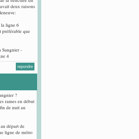
 avait deux raisons
lleneuve:
 la ligne 6
st préférable que
on Sangnier -
gne 4
repondre
Sangnier ?
les rames en début
fin de nuit au
 au départ de
ne ligne de métro