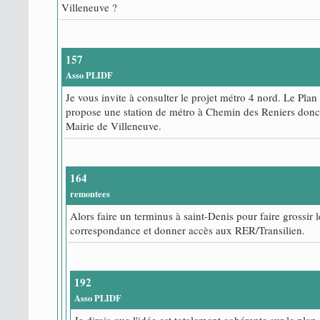
Villeneuve ?
157
Asso PLIDF
Je vous invite à consulter le projet métro 4 nord. Le Plan
propose une station de métro à Chemin des Reniers donc p
Mairie de Villeneuve.
164
remontees
Alors faire un terminus à saint-Denis pour faire grossir 
correspondance et donner accès aux RER/Transilien.
192
Asso PLIDF
Je dirais que l'idée est totalement cohérente sur le plan