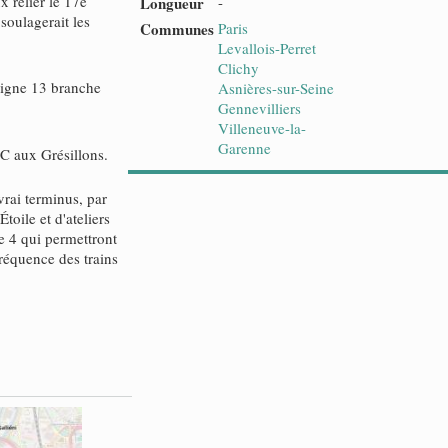
 relier le 17e
Longueur
-
soulagerait les
Communes
Paris
Levallois-Perret
Clichy
ligne 13 branche
Asnières-sur-Seine
Gennevilliers
Villeneuve-la-
Garenne
C aux Grésillons.
vrai terminus, par
oile et d'ateliers
e 4 qui permettront
fréquence des trains