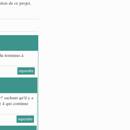
ation de ce projet,
 du terminus à
repondre
? sachant qu'il y a
ne 4 qui continue
repondre