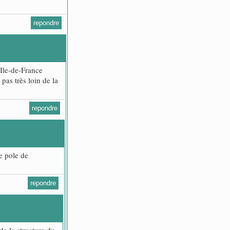
repondre
 Ile-de-France
as très loin de la
repondre
le pole de
repondre
 de la structure du