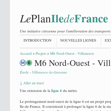
Ile
France
Le
de
Plan
Une initiative citoyenne pour l'amélioration des transpor
INTRODUCTION
NOUVELLES LIGNES
EX
Accueil
>
Projets
>
M6 Nord-Ouest - Villeneuve
M6 Nord-Ouest - Vil
Étoile
-
Villeneuve-la-Garenne
↓ Aller au tracé
ligne 6
Une extension de la
du métro.
Le prolongement nord-ouest de la ligne 6 est un projet pro
Ile-de-France. Il consisterait à prolonger la ligne 6 de la st