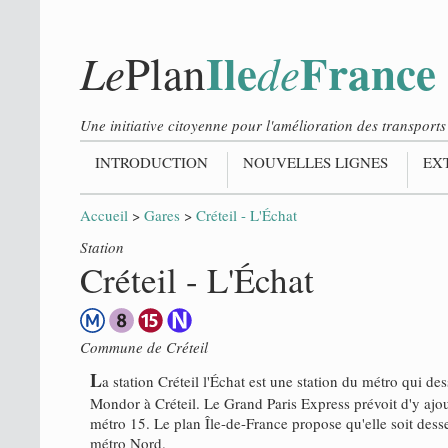
Ile
France
Le
de
Plan
Une initiative citoyenne pour l'amélioration des transpor
INTRODUCTION
NOUVELLES LIGNES
EX
Accueil
>
Gares
>
Créteil - L'Échat
Station
Créteil - L'Échat
Commune de
Créteil
L
a station Créteil l'Échat est une station du métro qui des
Mondor à Créteil. Le Grand Paris Express prévoit d'y ajou
métro 15. Le plan Île-de-France propose qu'elle soit desse
métro Nord.