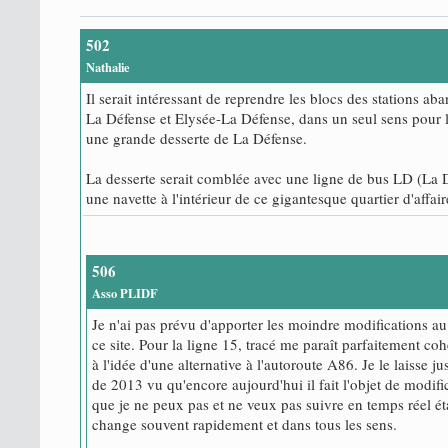
502
Nathalie
Il serait intéressant de reprendre les blocs des stations a
La Défense et Elysée-La Défense, dans un seul sens pour l
une grande desserte de La Défense.
La desserte serait comblée avec une ligne de bus LD (La D
une navette à l'intérieur de ce gigantesque quartier d'affai
506
Asso PLIDF
Je n'ai pas prévu d'apporter les moindre modifications au
ce site. Pour la ligne 15, tracé me paraît parfaitement co
à l'idée d'une alternative à l'autoroute A86. Je le laisse ju
de 2013 vu qu'encore aujourd'hui il fait l'objet de modif
que je ne peux pas et ne veux pas suivre en temps réel é
change souvent rapidement et dans tous les sens.