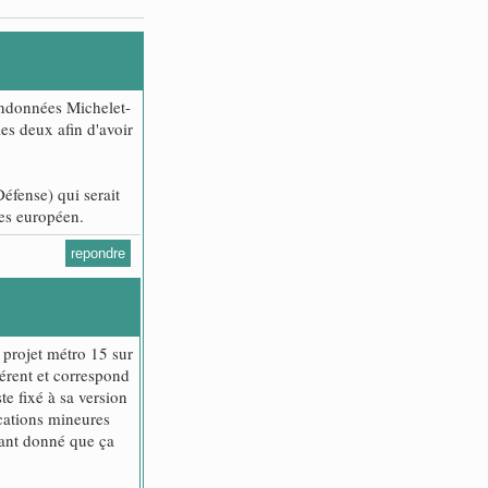
bandonnées Michelet-
es deux afin d'avoir
éfense) qui serait
res européen.
repondre
 projet métro 15 sur
hérent et correspond
ste fixé à sa version
ications mineures
tant donné que ça