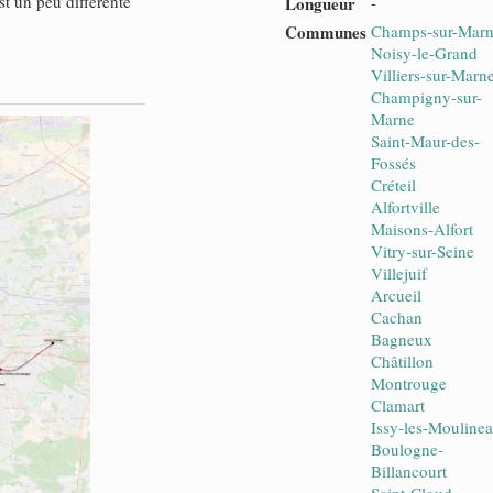
t un peu différente
Longueur
-
Communes
Champs-sur-Mar
Noisy-le-Grand
Villiers-sur-Marn
Champigny-sur-
Marne
Saint-Maur-des-
Fossés
Créteil
Alfortville
Maisons-Alfort
Vitry-sur-Seine
Villejuif
Arcueil
Cachan
Bagneux
Châtillon
Montrouge
Clamart
Issy-les-Mouline
Boulogne-
Billancourt