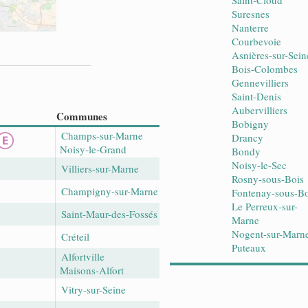
Saint-Cloud
Suresnes
Nanterre
Courbevoie
Asnières-sur-Sein
Bois-Colombes
Gennevilliers
Saint-Denis
Aubervilliers
Communes
Bobigny
Champs-sur-Marne
Drancy
Noisy-le-Grand
Bondy
Noisy-le-Sec
Villiers-sur-Marne
Rosny-sous-Bois
Champigny-sur-Marne
Fontenay-sous-Bo
Le Perreux-sur-
Saint-Maur-des-Fossés
Marne
Nogent-sur-Marn
Créteil
Puteaux
Alfortville
Maisons-Alfort
Vitry-sur-Seine