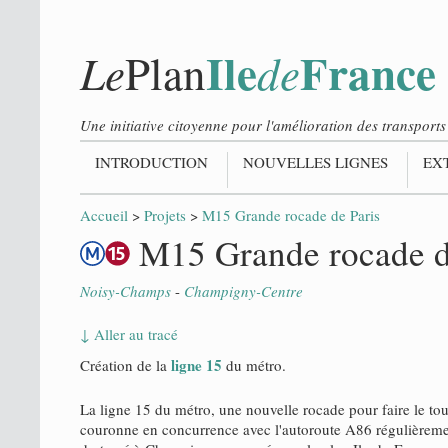
Ile
France
Le
de
Plan
Une initiative citoyenne pour l'amélioration des transpor
INTRODUCTION
NOUVELLES LIGNES
EX
Accueil
>
Projets
>
M15 Grande rocade de Paris
M15 Grande rocade d
Noisy-Champs
-
Champigny-Centre
↓ Aller au tracé
ligne 15
Création de la
du métro.
La ligne 15 du métro, une nouvelle rocade pour faire le tour
couronne en concurrence avec l'autoroute A86 régulièremen