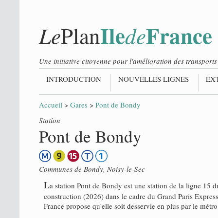
Ile
France
Le
de
Plan
Une initiative citoyenne pour l'amélioration des transpor
INTRODUCTION
NOUVELLES LIGNES
EX
Accueil
>
Gares
>
Pont de Bondy
Station
Pont de Bondy
Communes de
Bondy
,
Noisy-le-Sec
L
a station Pont de Bondy est une station de la ligne 15 
construction (2026) dans le cadre du Grand Paris Express
France propose qu'elle soit desservie en plus par le métro