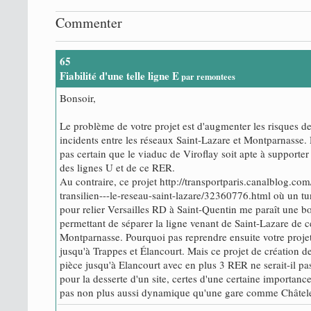
Commenter
65
Fiabilité d'une telle ligne E
par remontees
Bonsoir,
Le problème de votre projet est d'augmenter les risques d
incidents entre les réseaux Saint-Lazare et Montparnasse. 
pas certain que le viaduc de Viroflay soit apte à supporter 
des lignes U et de ce RER.
Au contraire, ce projet http://transportparis.canalblog.co
transilien---le-reseau-saint-lazare/32360776.html où un tun
pour relier Versailles RD à Saint-Quentin me paraît une b
permettant de séparer la ligne venant de Saint-Lazare de c
Montparnasse. Pourquoi pas reprendre ensuite votre projet
jusqu'à Trappes et Élancourt. Mais ce projet de création de
pièce jusqu'à Elancourt avec en plus 3 RER ne serait-il p
pour la desserte d'un site, certes d'une certaine importance
pas non plus aussi dynamique qu'une gare comme Châtelet