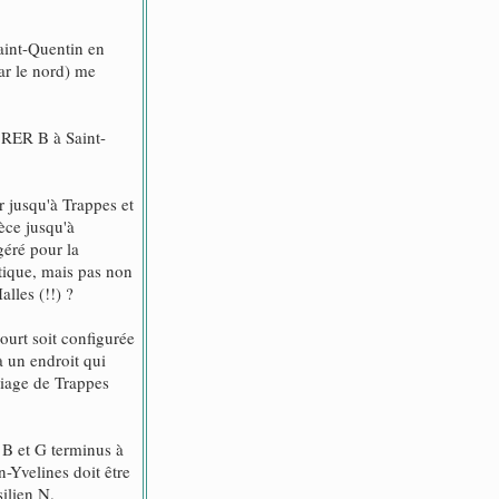
Saint-Quentin en
ar le nord) me
u RER B à Saint-
r jusqu'à Trappes et
èce jusqu'à
géré pour la
stique, mais pas non
lles (!!) ?
ourt soit configurée
à un endroit qui
triage de Trappes
 B et G terminus à
-Yvelines doit être
ilien N.