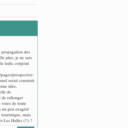
e propagation des
De plus, je ne suis
le trafic conjoint
m/pages/prospective-
nel serait construit
onne idée,
elle de
 de rallonger
 voies de toute
as un peu exagéré
 touristique, mais
-Les Halles (!!) ?