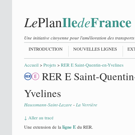
Ile
France
Le
de
Plan
Une initiative citoyenne pour l'amélioration des transpor
INTRODUCTION
NOUVELLES LIGNES
EX
Accueil
>
Projets
>
RER E Saint-Quentin-en-Yvelines
RER E Saint-Quentin
Yvelines
Haussmann-Saint-Lazare
-
La Verrière
↓ Aller au tracé
ligne E
Une extension de la
du RER.