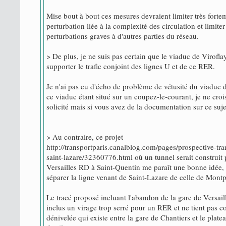
Mise bout à bout ces mesures devraient limiter très forte
perturbation liée à la complexité des circulation et limite
perturbations graves à d'autres parties du réseau.
> De plus, je ne suis pas certain que le viaduc de Viroflay
supporter le trafic conjoint des lignes U et de ce RER.
Je n'ai pas eu d'écho de problème de vétusité du viaduc 
ce viaduc étant situé sur un coupez-le-courant, je ne crois
solicité mais si vous avez de la documentation sur ce suje
> Au contraire, ce projet
http://transportparis.canalblog.com/pages/prospective-tran
saint-lazare/32360776.html où un tunnel serait construit 
Versailles RD à Saint-Quentin me paraît une bonne idée,
séparer la ligne venant de Saint-Lazare de celle de Mont
Le tracé proposé incluant l'abandon de la gare de Versail
inclus un virage trop serré pour un RER et ne tient pas 
dénivelée qui existe entre la gare de Chantiers et le platea