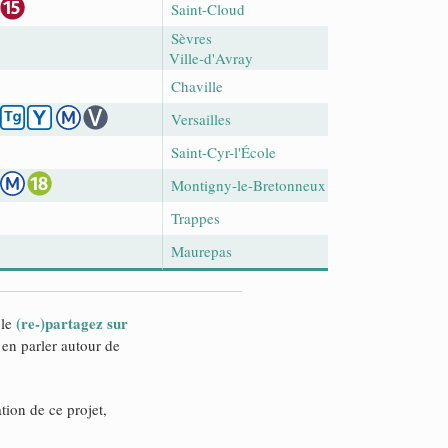
Saint-Cloud
Sèvres
Ville-d'Avray
Chaville
Versailles
Saint-Cyr-l'École
Montigny-le-Bretonneux
Trappes
Maurepas
(re-)partagez sur
 le
en parler autour de
ation de ce projet,