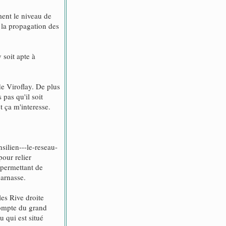
ment le niveau de
r la propagation des
 soit apte à
de Viroflay. De plus
 pas qu'il soit
t ça m'interesse.
silien---le-reseau-
pour relier
 permettant de
parnasse.
les Rive droite
compte du grand
u qui est situé