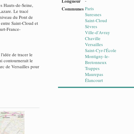
Longueur
-
es Hauts-de-Seine,
Communes
Paris
Lazare. Le tracé
Suresnes
 niveau du Pont de
Saint-Cloud
U entre Saint-Cloud et
Sèvres
ourt-France-
Ville-d'Avray
Chaville
Versailles
Saint-Cyr-l'École
'idée de tracer le
Montigny-le-
ui contournerait le
Bretonneux
parc de Versailles pour
Trappes
Maurepas
Élancourt