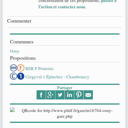
passez à
concrétisation de ces propositions,
l'action
contactez nous
et
.
Commenter
Communes
Osny
Propositions
RER F Pontoise
Cergyval 1 Épluches - Chambourcy
Partager