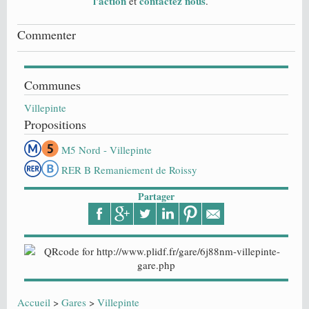
l'action
contactez nous
et
.
Commenter
Communes
Villepinte
Propositions
M5 Nord - Villepinte
RER B Remaniement de Roissy
Partager
Accueil
>
Gares
>
Villepinte