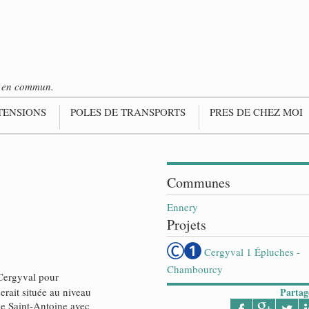
ts en commun.
TENSIONS
POLES DE TRANSPORTS
PRES DE CHEZ MOI
Communes
Ennery
Projets
Cergyval 1 Épluches -
Chambourcy
 Cergyval pour
serait située au niveau
Partag
le Saint-Antoine avec