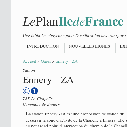
Ile
France
Le
de
Plan
Une initiative citoyenne pour l'amélioration des transpor
INTRODUCTION
NOUVELLES LIGNES
EX
Accueil
>
Gares
>
Ennery - ZA
Station
Ennery - ZA
ZAE La Chapelle
Commune de
Ennery
L
a station Ennery -ZA est une proposition de station du
desservir la zone d'activité de la Chapelle à Ennery. Elle 
du petit rond point d'intersection du chemin de la Chapel