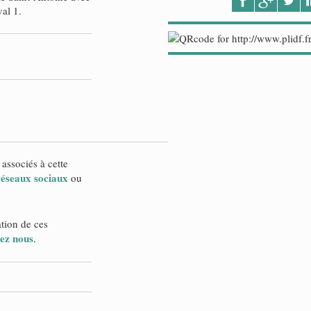
al 1.
 associés à cette
 réseaux sociaux
ou
ation de ces
ez nous
.